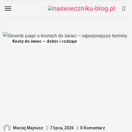
Skip
to
content
Knoty do świec — dobór i rodzaje
Maciej Majnusz
7 lipca, 2026
0
Komentarz