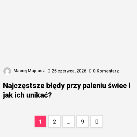
Maciej Majnusz
25 czerwca, 2026
0
Komentarz
Najczęstsze błędy przy paleniu świec i
jak ich unikać?
Stronicowanie
1
2
…
9
wpisów